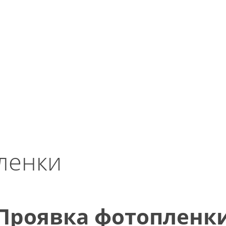
ленки
Проявка фотопленк