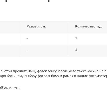
Размер, см.
Количество, ед.
-
1
-
1
заботой проявит Вашу фотопленку, после чего также можно на 
даря большому выбору фотоальбому и рамок в наших фотомастер
ой ARTSTYLE!